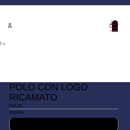
Totale
articoli
nel
carrello:
0
Account
IT
Altre opzioni di accesso
Ordini
Profilo
POLO CON LOGO
RICAMATO
€55,00
Modello
Uomo