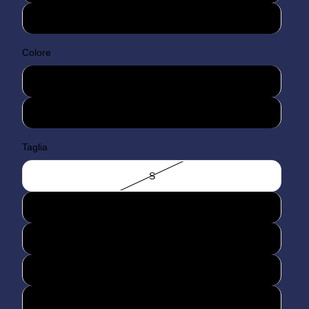
Donna
Colore
Blu
Bianco
Taglia
S
M
L
XL
XXL