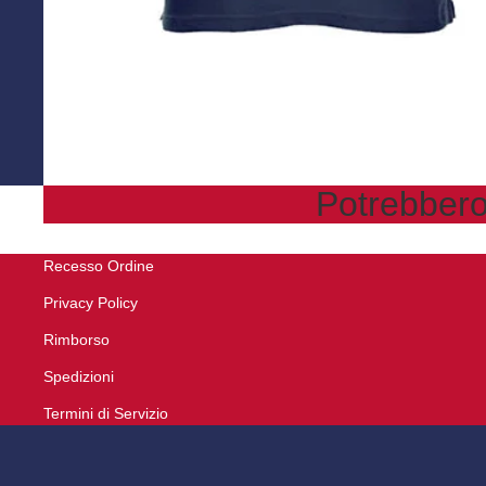
Potrebbero 
Recesso Ordine
Privacy Policy
Rimborso
Spedizioni
Termini di Servizio