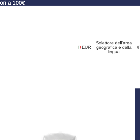
ori a 100€
ori a 100€
Selettore dell'area
EUR
geografica e della
/
lingua