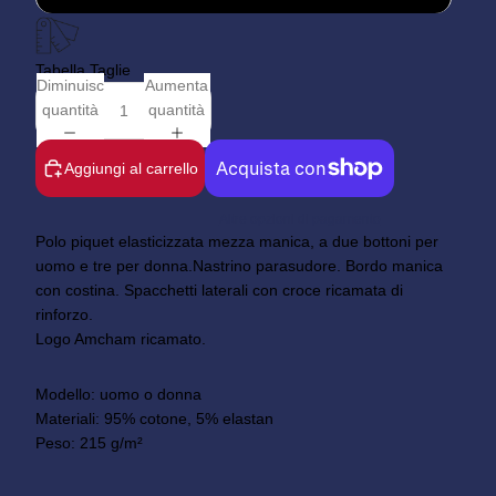
Tabella Taglie
Diminuisci
Aumenta
quantità
quantità
Aggiungi al carrello
Altre opzioni di pagamento
Polo piquet elasticizzata mezza manica, a due bottoni per
uomo e tre per donna.
Nastrino parasudore. Bordo manica
con costina. Spacchetti laterali con croce ricamata di
rinforzo.
Logo Amcham ricamato.
Modello: uomo o donna
Materiali: 95% cotone, 5% elastan
Peso: 215 g/m²